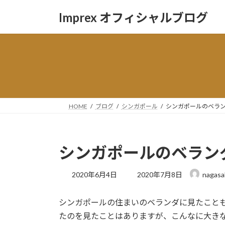
コ
ナ
Imprex オフィシャルブログ
ン
ビ
テ
ゲ
ン
ー
ツ
シ
へ
ョ
ス
ン
キ
に
ッ
移
HOME
ブログ
シンガポール
シンガポールのベラ
プ
動
シンガポールのベラン
最
2020年6月4日
2020年7月8日
nagasa
終
更
シンガポールの住まいのベランダに見たこと
新
日
たのを見たことはありますが、こんなに大き
時