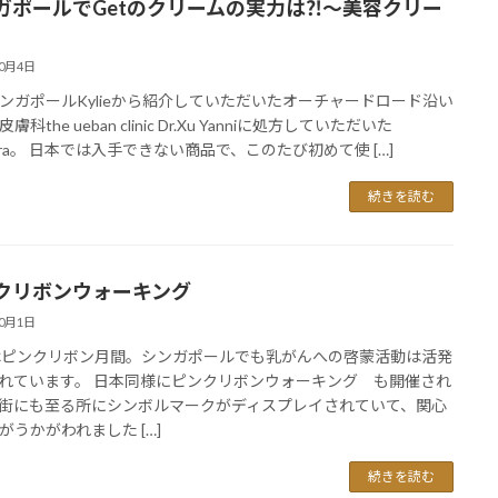
ガポールでGetのクリームの実力は⁈～美容クリー
10月4日
ンガポールKylieから紹介していただいたオーチャードロード沿い
膚科the ueban clinic Dr.Xu Yanniに処方していただいた
pera。 日本では入手できない商品で、このたび初めて使 […]
続きを読む
クリボンウォーキング
10月1日
はピンクリボン月間。シンガポールでも乳がんへの啓蒙活動は活発
れています。 日本同様にピンクリボンウォーキング も開催され
街にも至る所にシンボルマークがディスプレイされていて、関心
がうかがわれました […]
続きを読む