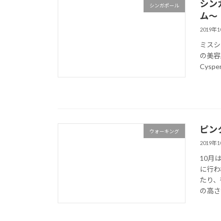
シン
シンガポール
ム～
2019年
ミスシ
の美容皮
Cys
ピン
ウォーキング
2019年
10月
に行わ
たり、
の高さ