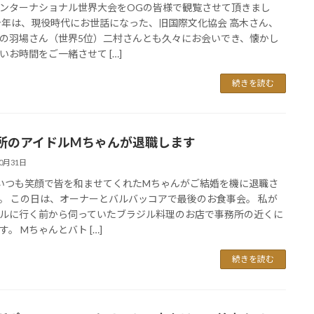
ンターナショナル世界大会をOGの皆様で観覧させて頂きまし
今年は、現役時代にお世話になった、旧国際文化協会 高木さん、
の羽場さん（世界5位）二村さんとも久々にお会いでき、懐かし
いお時間をご一緒させて […]
続きを読む
所のアイドルMちゃんが退職します
10月31日
いつも笑顔で皆を和ませてくれたMちゃんがご結婚を機に退職さ
。 この日は、オーナーとバルバッコアで最後のお食事会。 私が
ルに行く前から伺っていたブラジル料理のお店で事務所の近くに
す。 Mちゃんとバト […]
続きを読む