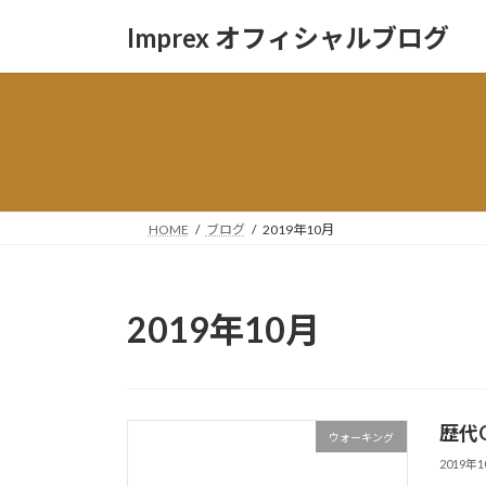
コ
ナ
Imprex オフィシャルブログ
ン
ビ
テ
ゲ
ン
ー
ツ
シ
へ
ョ
ス
ン
キ
に
ッ
移
HOME
ブログ
2019年10月
プ
動
2019年10月
歴代
ウォーキング
2019年