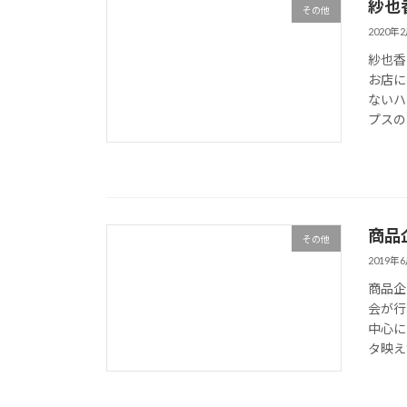
紗也
その他
2020年
紗也香
お店に
ないハ
プスの
商品
その他
2019年
商品企
会が行
中心に
タ映え