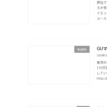
弊社で
ろが多
イエッ
ョール
GU
商品開発
2020年
東京の
170
してい
http://