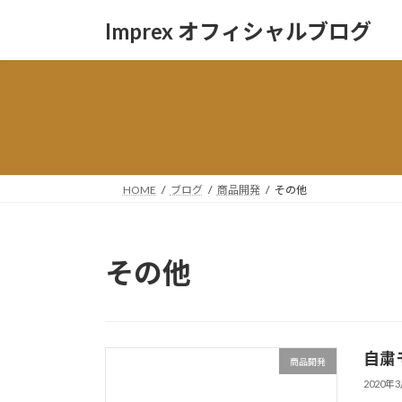
コ
ナ
Imprex オフィシャルブログ
ン
ビ
テ
ゲ
ン
ー
ツ
シ
へ
ョ
ス
ン
キ
に
ッ
移
HOME
ブログ
商品開発
その他
プ
動
その他
自粛
商品開発
2020年