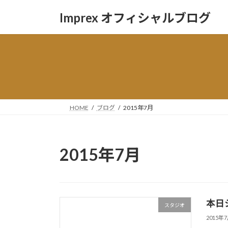
コ
ナ
Imprex オフィシャルブログ
ン
ビ
テ
ゲ
ン
ー
ツ
シ
へ
ョ
ス
ン
キ
に
ッ
移
HOME
ブログ
2015年7月
プ
動
2015年7月
本日
スタジオ
2015年