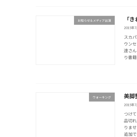
「き
お知らせ＆メディア出演
2015年
スカパ
ウンセ
達さん
り書籍
美脚
ウォーキング
2015年
つけて
品切れ
りませ
追加で