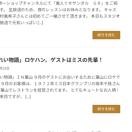
時～ショップチャンネルにて「美人ぐせサンダル ＧＲ」をご紹
す。 生放送のため、夜のレッスンはお休みとなります。 キャス
村美希子さんとは初めてご一緒させて頂きます。 本日もスタジオ
放送で元気いっぱい […]
続きを読む
れい物語」ロケハン。ゲストはミスの先輩！
7月21日
い物語」ＩＮ葉山 ９月のゲストにお会いするために葉山にロケで
 ９月のお客様は、１９７２年ミス日本グランプリの坂本千桃さん
 葉山でレストランを経営されてます。 とてもキュートなお人柄！
来月ですが、 […]
続きを読む