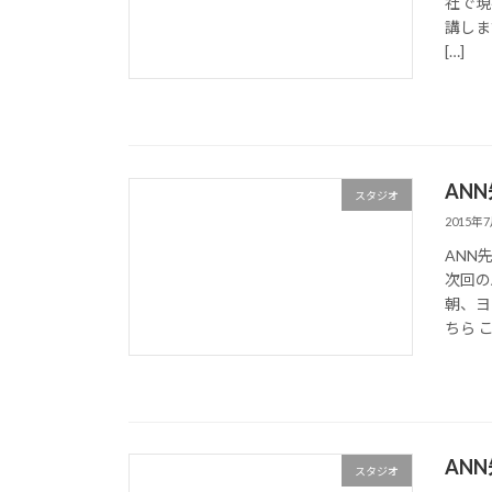
社で現
講します
[…]
AN
スタジオ
2015年
ANN
次回の
朝、ヨ
ちら こ
AN
スタジオ