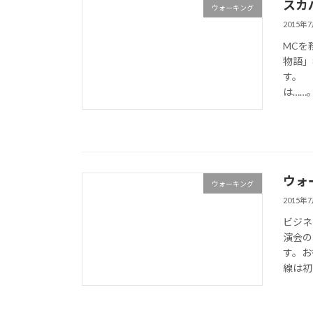
スカ
ウォーキング
2015年
MCを
物語」
す。
は……
ウォ
ウォーキング
2015年
ビジネ
演会の
す。お
線は初め