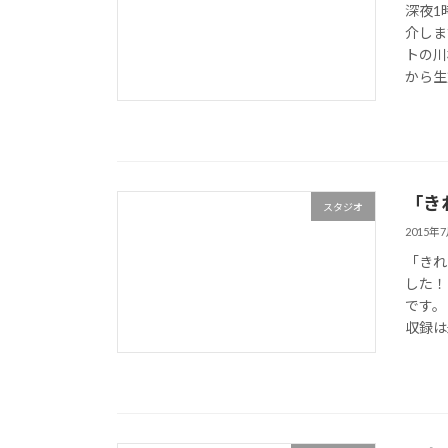
深夜1
介しま
トの川
から生
「き
スタジオ
2015年
「きれ
した！
です。
収録は