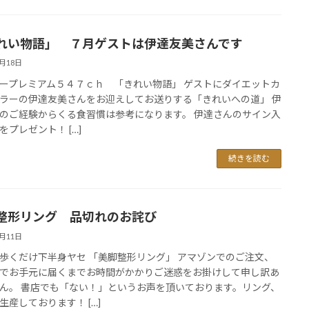
れい物語」 ７月ゲストは伊達友美さんです
7月18日
ープレミアム５４７ｃｈ 「きれい物語」 ゲストにダイエットカ
ラーの伊達友美さんをお迎えしてお送りする「きれいへの道」 伊
のご経験からくる食習慣は参考になります。 伊達さんのサイン入
をプレゼント！ […]
続きを読む
整形リング 品切れのお詫び
7月11日
歩くだけ下半身ヤセ 「美脚整形リング」 アマゾンでのご注文、
でお手元に届くまでお時間がかかりご迷惑をお掛けして申し訳あ
ん。 書店でも「ない！」というお声を頂いております。リング、
生産しております！ […]