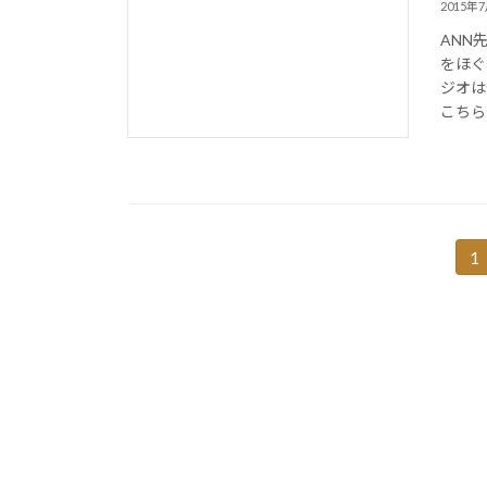
2015年
ANN
をほぐ
ジオは
こちら 
投
1
固
定
稿
ペ
の
ー
ジ
ペ
ー
ジ