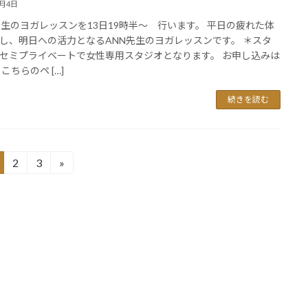
7月4日
先生のヨガレッスンを13日19時半～ 行います。 平日の疲れた体
し、明日への活力となるANN先生のヨガレッスンです。 ＊スタ
セミプライベートで女性専用スタジオとなります。 お申し込みは
こちらのペ […]
続きを読む
2
3
»
固
固
定
定
ペ
ペ
ー
ー
ジ
ジ