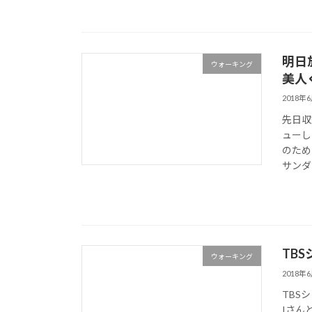
明日
ウォーキング
美人
2018年
先日収
ューし
のため
サンダ
TB
ウォーキング
2018年
TBS
Iさん