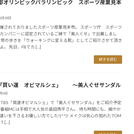
都オリンピックパラリンピック スポーツ産業見本
11月28日
催されておりましたスポーツ産業見本市。 スポーツ庁 スポーツ
カンパニーに認定されているご縁で「美人ぐせ」で出展しまし
日常の歩きを「ウォーキングに変える靴」としてご紹介させて頂き
。 先日、FBでカ […]
続きを読む
S「買い運 オビマルシェ」 ～美人ぐせサンダル
7月4日
日TBS「買運オビマルシェ」で「美人ぐせサンダル」をご紹介予定
 番組MCは手相で大人気の島田秀平さん。 待ち時間にも、細やか
遣いを下さるお優しい方でした!(^^)! メイクは気心の知れたTOM
 […]