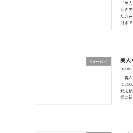
「美人
レミア
だき在
日まで
美人
ウォーキング
2020年
「美人
て20
愛用頂
様に新