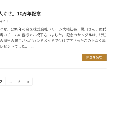
人ぐせ』10周年記念
7月11日
ぐせ」10周年の会を株式会社ドリーム大橋社長、黒川さん、歴代
当のチームの皆様でお祝下さいました。 記念のサンダルは、特注
の担当の麗子さんがハンドメイドで付けて下さったこの上なく素
レゼントでした。 […]
続きを読む
2
…
5
»
固
固
定
定
ペ
ペ
ー
ー
ジ
ジ