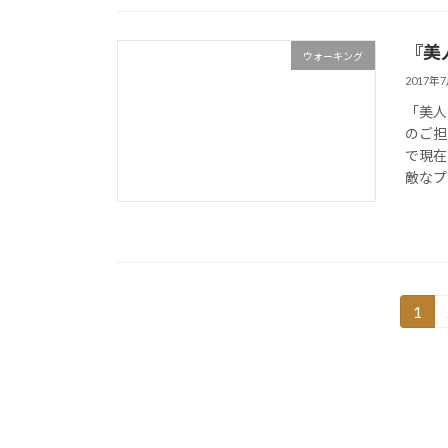
『美
ウォーキング
2017年
「美人
のご担
で現在
敵なプ
投
1
固
定
稿
ペ
の
ー
ジ
ペ