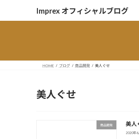
コ
ナ
Imprex オフィシャルブログ
ン
ビ
テ
ゲ
ン
ー
ツ
シ
へ
ョ
ス
ン
キ
に
ッ
移
HOME
ブログ
商品開発
美人ぐせ
プ
動
美人ぐせ
美人
商品開発
2020年