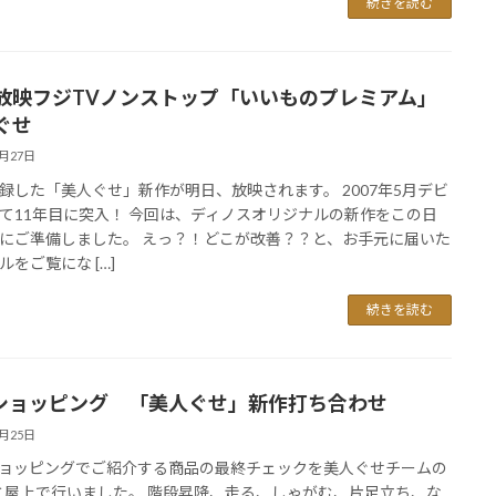
続きを読む
放映フジTVノンストップ「いいものプレミアム」
ぐせ
6月27日
録した「美人ぐせ」新作が明日、放映されます。 2007年5月デビ
て11年目に突入！ 今回は、ディノスオリジナルの新作をこの日
にご準備しました。 えっ？！どこが改善？？と、お手元に届いた
ルをご覧にな […]
続きを読む
Sショッピング 「美人ぐせ」新作打ち合わせ
6月25日
ショッピングでご紹介する商品の最終チェックを美人ぐせチームの
と屋上で行いました。 階段昇降、走る、しゃがむ、片足立ち、な