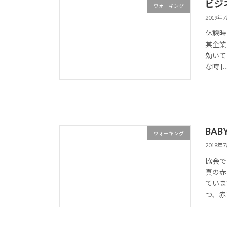
ビジ
ウォーキング
2019年
休憩時
某企業
効いて
な時 […
BAB
ウォーキング
2019年
協会で
真の赤
ていま
つ、赤ち