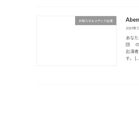
Ab
お知らせ＆メディア出演
2019年
あなたの
団 の
出演者
す。 […