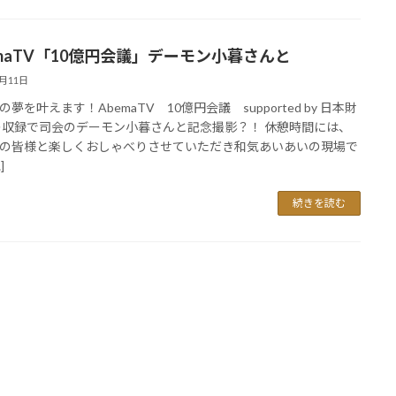
emaTV「10億円会議」デーモン小暮さんと
7月11日
夢を叶えます！AbemaTV 10億円会議 supported by 日本財
収録で司会のデーモン小暮さんと記念撮影？！ 休憩時間には、
の皆様と楽しくおしゃべりさせていただき和気あいあいの現場で
]
続きを読む