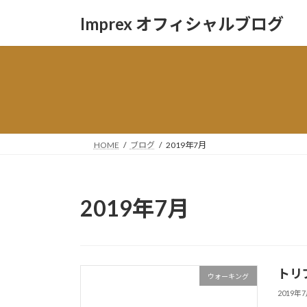
コ
ナ
Imprex オフィシャルブログ
ン
ビ
テ
ゲ
ン
ー
ツ
シ
へ
ョ
ス
ン
キ
に
ッ
移
HOME
ブログ
2019年7月
プ
動
2019年7月
トリ
ウォーキング
2019年