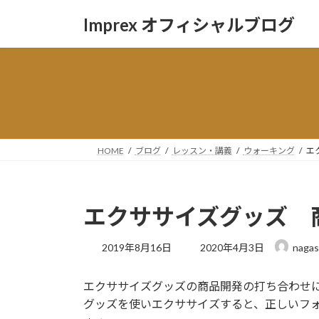
コ
ナ
Imprex オフィシャルブログ
ン
ビ
テ
ゲ
ン
ー
ツ
シ
へ
ョ
ス
ン
キ
に
ッ
移
HOME
ブログ
レッスン・講義
ウォーキング
エ
プ
動
エクササイズグッズ 
最
2019年8月16日
2020年4月3日
nagas
終
更
エクササイズグッズの商品開発の打ち合わせ
新
日
グッズを使いエクササイズすると、正しいフ
時