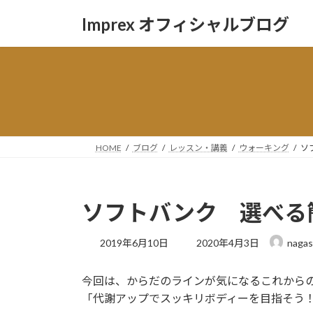
コ
ナ
Imprex オフィシャルブログ
ン
ビ
テ
ゲ
ン
ー
ツ
シ
へ
ョ
ス
ン
キ
に
ッ
移
HOME
ブログ
レッスン・講義
ウォーキング
ソ
プ
動
ソフトバンク 選べる
最
2019年6月10日
2020年4月3日
nagas
終
更
今回は、からだのラインが気になるこれから
新
日
「代謝アップでスッキリボディーを目指そう
時