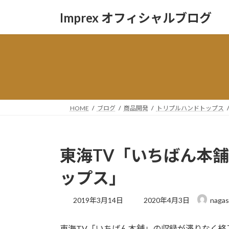
コ
ナ
Imprex オフィシャルブログ
ン
ビ
テ
ゲ
ン
ー
ツ
シ
へ
ョ
ス
ン
キ
に
ッ
移
HOME
ブログ
商品開発
トリプルハンドトップス
プ
動
東海TV「いちばん本
ップス」
最
2019年3月14日
2020年4月3日
nagas
終
更
東海TV「いちばん本舗」の収録が滞りなく終
新