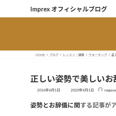
コ
ナ
Imprex オフィシャルブログ
ン
ビ
テ
ゲ
ン
ー
ツ
シ
へ
ョ
ス
ン
キ
に
ッ
移
HOME
ブログ
レッスン・講義
ウォーキング
正
プ
動
正しい姿勢で美しいお
最
2016年6月1日
2020年4月1日
nagasa
終
更
姿勢とお辞儀に関
する記事が
新
日
時