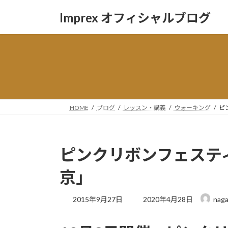
コ
ナ
Imprex オフィシャルブログ
ン
ビ
テ
ゲ
ン
ー
ツ
シ
へ
ョ
ス
ン
キ
に
ッ
移
HOME
ブログ
レッスン・講義
ウォーキング
ピ
プ
動
ピンクリボンフェステ
京」
最
2015年9月27日
2020年4月28日
naga
終
更
新