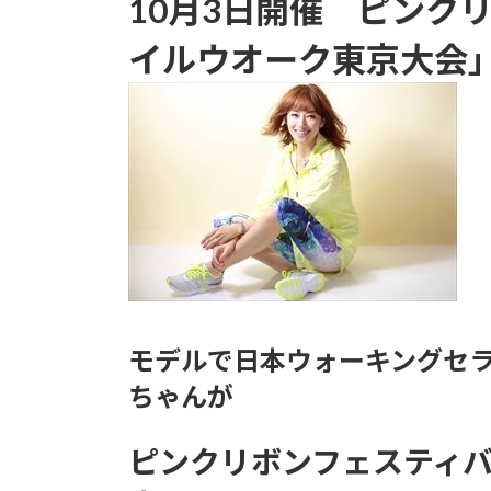
10月3日開催 ピンク
日
時
イルウオーク東京大会
:
モデルで日本ウォーキングセ
ちゃんが
ピンクリボンフェスティ