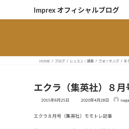
コ
ナ
Imprex オフィシャルブログ
ン
ビ
テ
ゲ
ン
ー
ツ
シ
へ
ョ
ス
ン
キ
に
ッ
移
HOME
ブログ
レッスン・講義
ウォーキング
エ
プ
動
エクラ（集英社）８月
最
2015年8月25日
2020年4月28日
naga
終
更
エクラ８月号（集英社）モモトレ記事
新
日
時