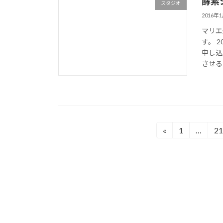
酵素
スタジオ
2016年
マリエ
す。 2
申し込
させる「
投
«
1
…
21
固
固
定
定
稿
ペ
ペ
の
ー
ー
ジ
ジ
ペ
ー