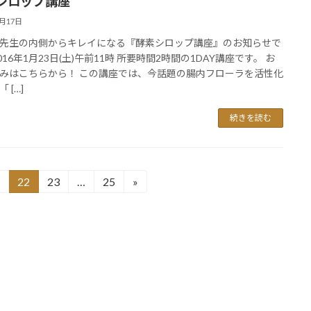
シロップ講座
1月17日
先生の内側からキレイになる『酵素シロップ講座』のお知らせで
016年1月23日(土)午前11時 所要時間2時間の1DAY講座です。 お
みはこちらから！ この講座では、今話題の腸内フローラを活性化
 […]
続きを読む
22
23
…
25
»
固
固
固
定
定
定
ペ
ペ
ペ
ー
ー
ー
ジ
ジ
ジ