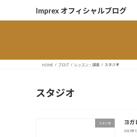
コ
ナ
Imprex オフィシャルブログ
ン
ビ
テ
ゲ
ン
ー
ツ
シ
へ
ョ
ス
ン
キ
に
ッ
移
HOME
ブログ
レッスン・講義
スタジオ
プ
動
スタジオ
ヨガ
スタジオ
2015年