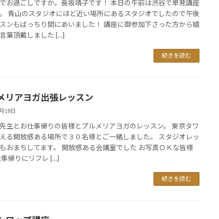
でお過ごしですか。長坂靖子です！ 本日の午前は渋谷で単発講座
。 青山のスタジオにほど近い場所にあるスタジオでしたので午後
スンもばっちり間にあいました！ 講座に御参加下さった方から嬉
言葉頂戴しました […]
続きを読む
メリアヨガ出張レッスン
1月18日
先生とお仕事帰りの皆様とプルメリアヨガのレッスン。 東京タワ
える開放感ある場所で３０名様とご一緒しました。 スタジオレッ
もおまちしてます。 開放感ある会議室でした お写真ＯＫな皆様
仕事帰りにリフレ […]
続きを読む