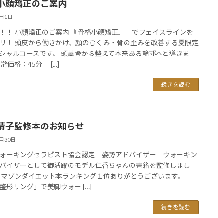
小顔矯正のご案内
7月1日
！！ 小顔矯正のご案内 『骨格小顔矯正』 でフェイスラインを
リ！ 頭皮から働きかけ、顔のむくみ・骨の歪みを改善する夏限定
シャルコースです。 頭蓋骨から整えて本来ある輪郭へと導きま
通常価格：45分 […]
続きを読む
靖子監修本のお知らせ
6月30日
ォーキングセラピスト協会認定 姿勢アドバイザー ウォーキン
バイザーとして御活躍のモデル仁香ちゃんの書籍を監修しまし
アマゾンダイエット本ランキング１位ありがとうございます。
整形リング」で美脚ウォー […]
続きを読む