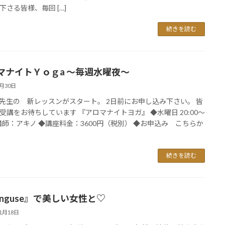
下さる皆様、毎回 […]
続きを読む
マナイトＹｏｇa ～毎週水曜夜～
3月30日
先生の 新レッスンがスタート。 2日前にお申し込み下さい。 皆
受講をお待ちしています 『アロマナイトヨガ』 ◆水曜日 20:00〜
 講師：アキノ ◆講座料金：3600円（税別） ◆お申込み こちらか
続きを読む
jinguse』で美しい女性と♡
11月18日