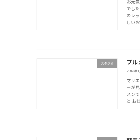
お元気
でした
のレッ
しいお
プル
スタジオ
2016年
マリエ
ーが見
スンで
と お