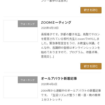
ング・散歩の注意点」
続きを読む
ZOOMミーティング
ウォーキング
2020年4月18日
長坂靖子です。京都の慶子先生、鳥取でサロン
を経営されている郁代先生とzoomでMTGしま
した。緊急事態宣言をうけ、お教室も休講。そ
んな中、各講師の皆様はオンラインレッスンを
始めておりますので、プログラム、改善点等、
意見交 […]
続きを読む
オールアバウト新着記事
ウォーキング
2020年4月6日
2004年から連載中のオールアバウトの新着記事
です。 「生活リズムが整う！朝・昼・晩の簡単
１分ストレッチ」