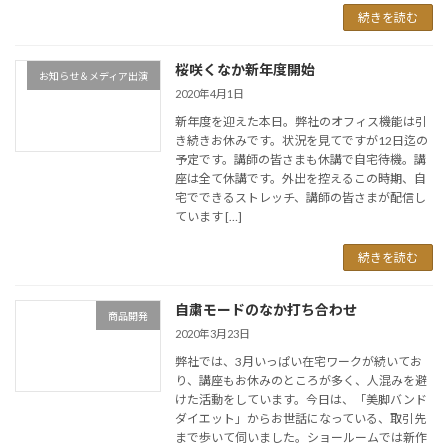
続きを読む
桜咲くなか新年度開始
お知らせ＆メディア出演
2020年4月1日
新年度を迎えた本日。弊社のオフィス機能は引
き続きお休みです。状況を見てですが12日迄の
予定です。講師の皆さまも休講で自宅待機。講
座は全て休講です。外出を控えるこの時期、自
宅でできるストレッチ、講師の皆さまが配信し
ています […]
続きを読む
自粛モードのなか打ち合わせ
商品開発
2020年3月23日
弊社では、3月いっぱい在宅ワークが続いてお
り、講座もお休みのところが多く、人混みを避
けた活動をしています。今日は、「美脚バンド
ダイエット」からお世話になっている、取引先
まで歩いて伺いました。ショールームでは新作