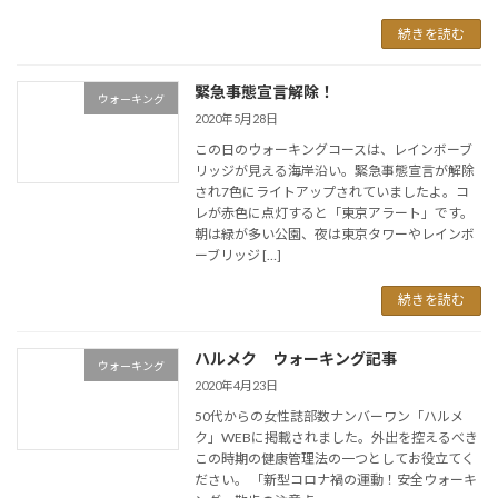
続きを読む
緊急事態宣言解除！
ウォーキング
2020年5月28日
この日のウォーキングコースは、レインボーブ
リッジが見える海岸沿い。緊急事態宣言が解除
され7色にライトアップされていましたよ。コ
レが赤色に点灯すると「東京アラート」です。
朝は緑が多い公園、夜は東京タワーやレインボ
ーブリッジ […]
続きを読む
ハルメク ウォーキング記事
ウォーキング
2020年4月23日
50代からの女性誌部数ナンバーワン「ハルメ
ク」WEBに掲載されました。外出を控えるべき
この時期の健康管理法の一つとしてお役立てく
ださい。 「新型コロナ禍の運動！安全ウォーキ